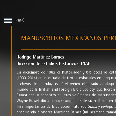
MENÚ
INICIO
Rodrigo Martínez Baracs
Dirección de Estudios Históricos, INAH
INTRODUCCIÓN
En diciembre de 1982 el historiador y bibliotecario e
(1933-2014) en el estudio de textos coloniales en lengua
VER CÓDICE
archivos del mundo, revisó el recién elaborado catálogo 
mundo de la British and Foreign Bible Society, que fueron 
Cambridge, y encontró allí tres volúmenes de manuscrito
VOLUMEN UNO
Wayne Ruwet dio a conocer ampliamente su hallazgo en 19
más importantes de la colección, titulado
Suma y epílogo de
encomendó a Andrea Martínez Baracs (mi hermana, tambié
VOLUMEN DOS