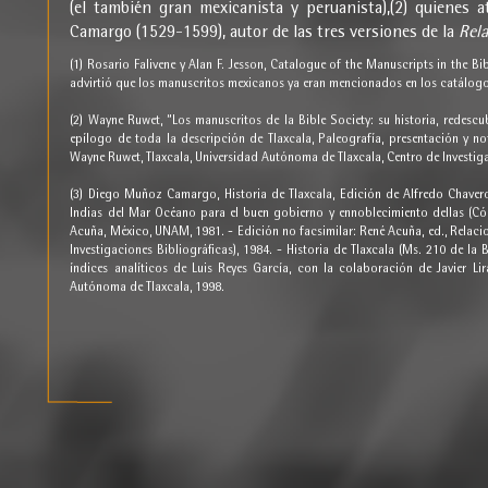
(el también gran mexicanista y peruanista),(2) quienes 
Camargo (1529-1599), autor de las tres versiones de la
Rela
VOLUMEN TRES
(1) Rosario Falivene y Alan F. Jesson, Catalogue of the Manuscripts in the B
advirtió que los manuscritos mexicanos ya eran mencionados en los catálogo
(2) Wayne Ruwet, “Los manuscritos de la Bible Society: su historia, redes
APROXIMACIONES
epílogo de toda la descripción de Tlaxcala, Paleografía, presentación y 
Wayne Ruwet, Tlaxcala, Universidad Autónoma de Tlaxcala, Centro de Investig
CRÉDITOS
(3) Diego Muñoz Camargo, Historia de Tlaxcala, Edición de Alfredo Chavero
Indias del Mar Océano para el buen gobierno y ennoblecimiento dellas (Cód
Acuña, México, UNAM, 1981. - Edición no facsimilar: René Acuña, ed., Relacione
Investigaciones Bibliográficas), 1984. - Historia de Tlaxcala (Ms. 210 de la 
índices analíticos de Luis Reyes García, con la colaboración de Javier Li
Autónoma de Tlaxcala, 1998.